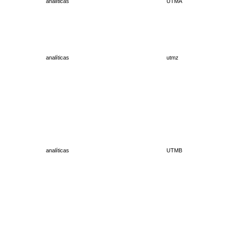
analíticas
UTMA
analíticas
utmz
analíticas
UTMB