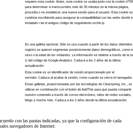
requiere esta cookie. Antes, esta cookie se usaba junto con la cookie UT
para determinar si transcurridos más de 30 minutos en la misma página,
procedía o no establecer una nueva sesión para el usuario. Esta cookie se
continúa escribiendo para asegurar la compatibilidad con las webs donde e
instalado • lat el antiguo código de seguimiento urchin.js.
Es una galleta opcional. Sólo se usa cuando a partir de los datos obtenidos
registro se quieren segmentar posteriormente datos demográficos, como e
sexo o la edad de los visitantes. La información se obtiene a través de la s
() del código de Google Analytics. Caduca a los 2 años de la última
actualización.
Esta cookie es un identificador de sesión proporcionado por el
servidor. Caduca al acabar la sesión, como cuando se cierra el navegador.
Estas galletas, proporcionadas por las tecnologías de Clearspring, Inc., se
utilizan en combinación con el botón de AddThis para que pueda compartir
nuestro contenido a través de correo electrónico, sitios de redes sociales,
blogs y mucho más. Caduca a los 2 años desde la última actualización.
acuerdo con las pautas indicadas, ya que la configuración de cada
pales navegadores de Internet: