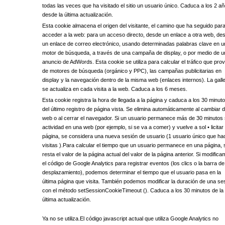
todas las veces que ha visitado el sitio un usuario único. Caduca a los 2 a
desde la última actualización.
Esta cookie almacena el origen del visitante, el camino que ha seguido par
acceder a la web: para un acceso directo, desde un enlace a otra web, de
un enlace de correo electrónico, usando determinadas palabras clave en u
motor de búsqueda, a través de una campaña de display, o por medio de u
anuncio de AdWords. Esta cookie se utiliza para calcular el tráfico que pro
de motores de búsqueda (orgánico y PPC), las campañas publicitarias en
display y la navegación dentro de la misma web (enlaces internos). La gall
se actualiza en cada visita a la web. Caduca a los 6 meses.
Esta cookie registra la hora de llegada a la página y caduca a los 30 minut
del último registro de página vista. Se elimina automáticamente al cambiar 
web o al cerrar el navegador. Si un usuario permanece más de 30 minutos 
actividad en una web (por ejemplo, si se va a comer) y vuelve a sol • licitar
página, se considera una nueva sesión de usuario (1 usuario único que ha
visitas ).Para calcular el tiempo que un usuario permanece en una página, 
resta el valor de la página actual del valor de la página anterior. Si modific
el código de Google Analytics para registrar eventos (los clics o la barra de
desplazamiento), podemos determinar el tiempo que el usuario pasa en la
última página que visita. También podemos modificar la duración de una se
con el método setSessionCookieTimeout (). Caduca a los 30 minutos de la
última actualización.
Ya no se utiliza.El código javascript actual que utiliza Google Analytics no