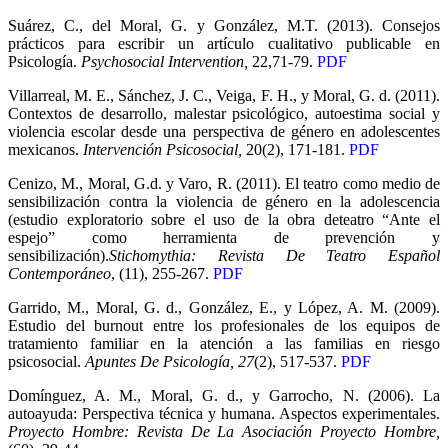
Suárez, C., del Moral, G. y González, M.T. (2013). Consejos
prácticos para escribir un artículo cualitativo publicable en
Psicología.
Psychosocial Intervention,
22,71-79.
PDF
Villarreal, M. E., Sánchez, J. C., Veiga, F. H., y Moral, G. d. (2011).
Contextos de desarrollo, malestar psicológico, autoestima social y
violencia escolar desde una perspectiva de género en adolescentes
mexicanos.
Intervención Psicosocial,
20(2), 171-181.
PDF
Cenizo, M., Moral, G.d. y Varo, R. (2011). El teatro como medio de
sensibilización contra la violencia de género en la adolescencia
(estudio exploratorio sobre el uso de la obra deteatro “Ante el
espejo” como herramienta de prevención y
sensibilización).
Stichomythia: Revista De Teatro Español
Contemporáneo
, (11), 255-267.
PDF
Garrido, M., Moral, G. d., González, E., y López, A. M. (2009).
Estudio del burnout entre los profesionales de los equipos de
tratamiento familiar en la atención a las familias en riesgo
psicosocial.
Apuntes De Psicología, 27
(2), 517-537.
PDF
Domínguez, A. M., Moral, G. d., y Garrocho, N. (2006). La
autoayuda: Perspectiva técnica y humana. Aspectos experimentales.
Proyecto Hombre: Revista De La Asociación Proyecto Hombre,