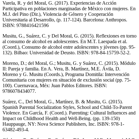
Varela, R. y del Moral, G. (2017). Experiencias de Acción
Participativa en poblaciones marginadas de México con mujeres. En
M.J. del Pino (Dir.), Violencia de Género y Cooperación
Universitaria al Desarrollo, (p. 117-124). Barcelona: Anthropos.
ISBN: 9788416421596
Musitu, G., Suárez, C. y Del Moral, G. (2015). Reflexiones en torno
al consumo de alcohol en adolescentes. En M.T. Laespada et al.
(Coord.), Consumo de alcohol entre adolescentes y jóvenes (pp. 95-
132). Bilbao: Universidad de Deusto. ISBN: 978-84-15759-52-2.
Moreno, D.; del Moral, G.; Musitu, G. y Suárez, C. (2015). Módulo
II: Pareja y familia. En A. Vera, B. Martínez, M.E. Ávila, D.
Moreno y G. Musitu (Coords.), Programa Domitila: Intervención
Comunitaria con mujeres en situación de exclusión social (pp. 75-
100). Cuernavaca, Méx: Juan Pablos Editores. ISBN:
9786078434077.
Suárez, C., Del Moral, G., Martínez, B. & Musitu, G. (2015).
Spanish Parental Socialization Styles, School and Child-To-Parent
Violence. En García, F. (Coord.). Parenting: Cultural Influences and
Impact on Childhood Health and Well-Being. (pp. 139-150)
Hauppauge, NY: Nova Science Publishers, Inc. ISBN: 978-1-
63482-493-4.