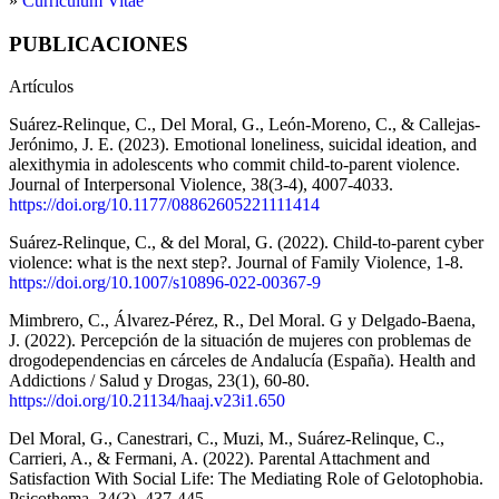
»
Curriculum Vitae
PUBLICACIONES
Artículos
Suárez-Relinque, C., Del Moral, G., León-Moreno, C., & Callejas-
Jerónimo, J. E. (2023). Emotional loneliness, suicidal ideation, and
alexithymia in adolescents who commit child-to-parent violence.
Journal of Interpersonal Violence, 38(3-4), 4007-4033.
https://doi.org/10.1177/08862605221111414
Suárez-Relinque, C., & del Moral, G. (2022). Child-to-parent cyber
violence: what is the next step?. Journal of Family Violence, 1-8.
https://doi.org/10.1007/s10896-022-00367-9
Mimbrero, C., Álvarez-Pérez, R., Del Moral. G y Delgado-Baena,
J. (2022). Percepción de la situación de mujeres con problemas de
drogodependencias en cárceles de Andalucía (España). Health and
Addictions / Salud y Drogas, 23(1), 60-80.
https://doi.org/10.21134/haaj.v23i1.650
Del Moral, G., Canestrari, C., Muzi, M., Suárez-Relinque, C.,
Carrieri, A., & Fermani, A. (2022). Parental Attachment and
Satisfaction With Social Life: The Mediating Role of Gelotophobia.
Psicothema, 34(3), 437-445.