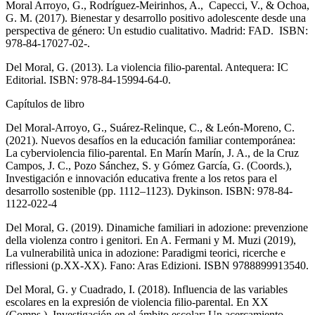
Moral Arroyo, G., Rodríguez-Meirinhos, A., Capecci, V., & Ochoa,
G. M. (2017). Bienestar y desarrollo positivo adolescente desde una
perspectiva de género: Un estudio cualitativo. Madrid: FAD. ISBN:
978-84-17027-02-.
Del Moral, G. (2013). La violencia filio-parental. Antequera: IC
Editorial. ISBN: 978-84-15994-64-0.
Capítulos de libro
Del Moral-Arroyo, G., Suárez-Relinque, C., & León-Moreno, C.
(2021). Nuevos desafíos en la educación familiar contemporánea:
La cyberviolencia filio-parental. En Marín Marín, J. A., de la Cruz
Campos, J. C., Pozo Sánchez, S. y Gómez García, G. (Coords.),
Investigación e innovación educativa frente a los retos para el
desarrollo sostenible (pp. 1112–1123). Dykinson. ISBN: 978-84-
1122-022-4
Del Moral, G. (2019). Dinamiche familiari in adozione: prevenzione
della violenza contro i genitori. En A. Fermani y M. Muzi (2019),
La vulnerabilità unica in adozione: Paradigmi teorici, ricerche e
riflessioni (p.XX-XX). Fano: Aras Edizioni. ISBN 9788899913540.
Del Moral, G. y Cuadrado, I. (2018). Influencia de las variables
escolares en la expresión de violencia filio-parental. En XX
(Comps.), Investigación en el ámbito escolar: Un acercamiento