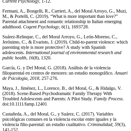
Current Psychology
, 1-12.
Fermani, A., Bongelli, R., Carrieri, A., del Moral Arroyo, G., Muzi,
M., & Portelli, C. (2019). “What is more important than love?”
Parental attachment and romantic relationship in Italian emerging
adulthood.
Cogent Psychology
,
6
(1), 1693728.
Suárez-Relinque, C., del Moral Arroyo, G., León-Moreno, C.,
Jerónimo, C., & Evaristo, J. (2019). Child-to-parent violence: which
parenting style is more protective? A study with Spanish
adolescents.
International journal of environmental research and
public health
,
16
(8), 1320.
García, G. y Del Moral, G. (2018). Análisis de la violencia
filioparental en centros de menores: un estudio monográfico
.
Anuari
de Psicologia, 2018
, 257-276.
Maya, J., Jiménez, L., Lorence, B., del Moral, G., & Hidalgo, V.
(2018). Scene-Based Psychodramatic Family Therapy With
Troubled Adolescents and Parents: A Pilot Study.
Family Process
.
doi:10.1111/famp.12401
Castañeda, A., del Moral, G., y Suárez, C. (2017). Variables
psicológicas comunes en la violencia escolar entre iguales y la
violencia filio-parental: un estudio cualitativo.
Criminalidad, 59
(3),
141-152.