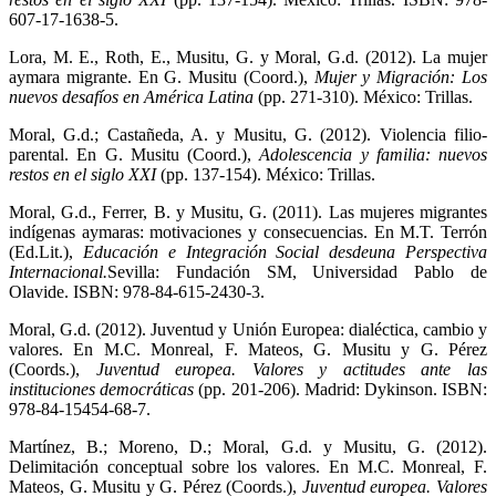
607-17-1638-5.
Lora, M. E., Roth, E., Musitu, G. y Moral, G.d. (2012). La mujer
aymara migrante. En G. Musitu (Coord.),
Mujer y Migración: Los
nuevos desafíos en América Latina
(pp. 271-310). México: Trillas.
Moral, G.d.; Castañeda, A. y Musitu, G. (2012). Violencia filio-
parental. En G. Musitu (Coord.),
Adolescencia y familia: nuevos
restos en el siglo XXI
(pp. 137-154). México: Trillas.
Moral, G.d., Ferrer, B. y Musitu, G. (2011). Las mujeres migrantes
indígenas aymaras: motivaciones y consecuencias. En M.T. Terrón
(Ed.Lit.),
Educación e Integración Social desdeuna Perspectiva
Internacional.
Sevilla: Fundación SM, Universidad Pablo de
Olavide. ISBN: 978-84-615-2430-3.
Moral, G.d. (2012). Juventud y Unión Europea: dialéctica, cambio y
valores. En M.C. Monreal, F. Mateos, G. Musitu y G. Pérez
(Coords.),
Juventud europea. Valores y actitudes ante las
instituciones democráticas
(pp. 201-206). Madrid: Dykinson. ISBN:
978-84-15454-68-7.
Martínez, B.; Moreno, D.; Moral, G.d. y Musitu, G. (2012).
Delimitación conceptual sobre los valores. En M.C. Monreal, F.
Mateos, G. Musitu y G. Pérez (Coords.),
Juventud europea. Valores