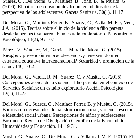
Suárez, C., Del Moral, G., Martínez, B., John, B., & Musitu, G.
(2016). El patrón de consumo de alcohol en adultos desde la
perspectiva de los adolescentes. Gaceta Sanitaria, 30(1), 11-17.
Del Moral, G., Martínez Ferrer, B., Suárez, C., Ávila, M. E. y Vera,
J.A. (2015). Teorías sobre el inicio de la violencia filio-parental
desde la perspectiva parental: un estudio exploratorio. Pensamiento
Psicológico, 13(2), 95-107.
Pérez , V., Sánchez, M., García, J.M. y Del Moral, G. (2015).
Riesgos y prevención en la adolescencia: ¿tiene sentido una
estrategia educativa intergeneracional? Seguridad y promoción de la
salud, 140, 10-21.
Del Moral, G., Varela, R. M., Suárez, C. y Musitu, G. (2015).
Concepciones acerca de la violencia filio-parental en el contexto de
Servicios Sociales: un estudio exploratorio Acción Psicológica,
12(1), 11-22.
Del Moral, G., Suárez, C., Martínez Ferrer, B. y Musitu, G. (2015).
Barrios con necesidades de transformación social, violencia escolar
e identidad social urbana: Percepciones de niños y adolescentes.
Búsqueda: Revista de Divulgación Científica de la Facultad de
Humanidades y Educación, 14, 19-31.
Musitu, G., Suárez, C., Del Moral, G. y Villarreal. M. E. (2015). El