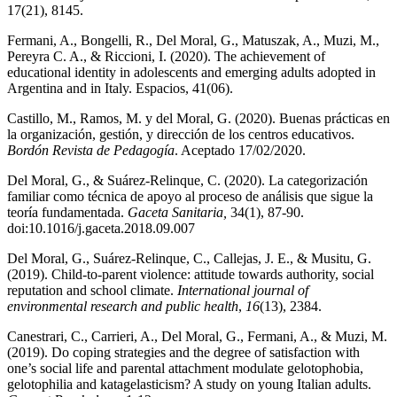
17(21), 8145.
Fermani, A., Bongelli, R., Del Moral, G., Matuszak, A., Muzi, M.,
Pereyra C. A., & Riccioni, I. (2020). The achievement of
educational identity in adolescents and emerging adults adopted in
Argentina and in Italy. Espacios, 41(06).
Castillo, M., Ramos, M. y del Moral, G. (2020). Buenas prácticas en
la organización, gestión, y dirección de los centros educativos.
Bordón Revista de Pedagogía
. Aceptado 17/02/2020.
Del Moral, G., & Suárez-Relinque, C. (2020). La categorización
familiar como técnica de apoyo al proceso de análisis que sigue la
teoría fundamentada.
Gaceta Sanitaria,
34(1), 87-90.
doi:10.1016/j.gaceta.2018.09.007
Del Moral, G., Suárez-Relinque, C., Callejas, J. E., & Musitu, G.
(2019). Child-to-parent violence: attitude towards authority, social
reputation and school climate.
International journal of
environmental research and public health
,
16
(13), 2384.
Canestrari, C., Carrieri, A., Del Moral, G., Fermani, A., & Muzi, M.
(2019). Do coping strategies and the degree of satisfaction with
one’s social life and parental attachment modulate gelotophobia,
gelotophilia and katagelasticism? A study on young Italian adults.