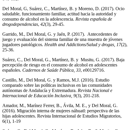
Del Moral, G, Suárez, C., Martínez, B. y Moreno, D. (2017). Ocio
saludable, funcionamiento familiar, actitud hacia la autoridad y
consumo de alcohol en la adolescencia.
Revista española de
drogodependencias
,
42
(3), 29-45.
Garrido, M., Del Moral, G. y Jaén, P. (2017). Antecedentes de
juego y evaluación del sistema familiar de una muestra de jóvenes
jugadores patológicos
.
Health and Addictions/Salud y drogas, 17
(2),
25-36.
Suárez, C., Del Moral, G., Martínez, B. y Musitu, G. (2017). Baja
percepción de riesgo en el consumo de alcohol en adolescentes
españoles.
Cadernos de Saúde Pública, 33
, e00129716.
Castillo, M., Del Moral, G. y Ramos, M.J. (2016). Estudio
comparado sobre las políticas inclusivas en las comunidades
autónomas de Andalucía y Extremadura.
Revista Nacional e
Internacional de Educación Inclusiva, 9
(3), 201-218.
Amador, M., Marínez Ferrer, B., Ávila, M. E., y Del Moral, G.
(2016). Migración interna de mujeres náhuatl: perspectiva de las
hijas adolescentes. Revista Internacional de Estudios Migratorios,
6(1), 1-19