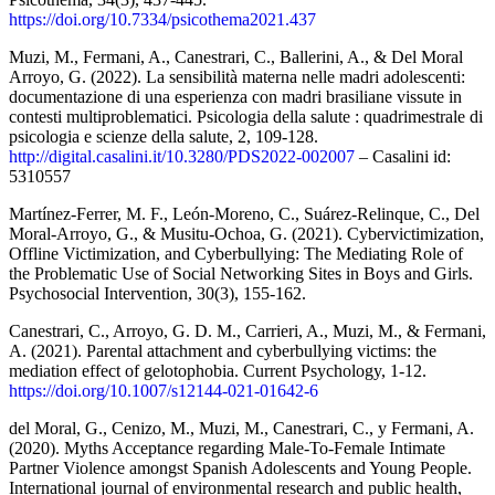
https://doi.org/10.7334/psicothema2021.437
Muzi, M., Fermani, A., Canestrari, C., Ballerini, A., & Del Moral
Arroyo, G. (2022). La sensibilità materna nelle madri adolescenti:
documentazione di una esperienza con madri brasiliane vissute in
contesti multiproblematici. Psicologia della salute : quadrimestrale di
psicologia e scienze della salute, 2, 109-128.
http://digital.casalini.it/10.3280/PDS2022-002007
– Casalini id:
5310557
Martínez-Ferrer, M. F., León-Moreno, C., Suárez-Relinque, C., Del
Moral-Arroyo, G., & Musitu-Ochoa, G. (2021). Cybervictimization,
Offline Victimization, and Cyberbullying: The Mediating Role of
the Problematic Use of Social Networking Sites in Boys and Girls.
Psychosocial Intervention, 30(3), 155-162.
Canestrari, C., Arroyo, G. D. M., Carrieri, A., Muzi, M., & Fermani,
A. (2021). Parental attachment and cyberbullying victims: the
mediation effect of gelotophobia. Current Psychology, 1-12.
https://doi.org/10.1007/s12144-021-01642-6
del Moral, G., Cenizo, M., Muzi, M., Canestrari, C., y Fermani, A.
(2020). Myths Acceptance regarding Male-To-Female Intimate
Partner Violence amongst Spanish Adolescents and Young People.
International journal of environmental research and public health,