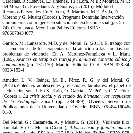
Cárdenas, R.; Estévez, E.; Jiménez, T.I.; Lora, M.E.; Monreal, M.C;
del Moral, G.; Povedano, A. y Suárez, C. (2015). Módulo I:
Recursos Personales. En A. Vera, B. Martínez, M.E. Ávila, D.
Moreno y G. Musitu (Coords.), Programa Domitila: Intervención
Comunitaria con mujeres en situación de exclusión social (pp. 55-
74). Cuernavaca, Méx: Juan Pablos Editores. ISBN:
9786078434077.
Garrido, M., Lanzarote, M.D. y del Moral, G. (2013). El trabajo con
las emociones de los terapeutas en la atención a las familias con
problemas de violencia. En A. Martínez-Pampliega y L. Iriarte
(Eds.),
Avances en terapia de Pareja y Familia en contexto clínico y
comunitario
(pp. 131-150). Madrid: Editorial CCS. ISBN: 978-84-
9023-152-4.
Amador, L. V., Ibáñez, M. E., Pérez, R. G. y del Moral, G.
(2013).Violencia, adolescentes y relaciones familiares: el papel de
laeducación social. En S. Torío, O. García, J.V. Peña y C.M. Fdez.
(Coords.),
La crisis social y el estado del bienestar: las respuestas
de la Pedagogía Social
(pp. 384-389). Oviedo: Servicio de
Publicaciones de la Universidad de Oviedo. ISBN 978-84-16046-
01-0.
Del Moral, G.; Castañeda, A. y Musitu, G. (2013). Violencia filio-
parental. En G. Musitu (Coord.),
Adolescencia y familia: nuevos
restos en el siglo XXI
(pp. 137-154). México: Trillas. ISBN: 978-