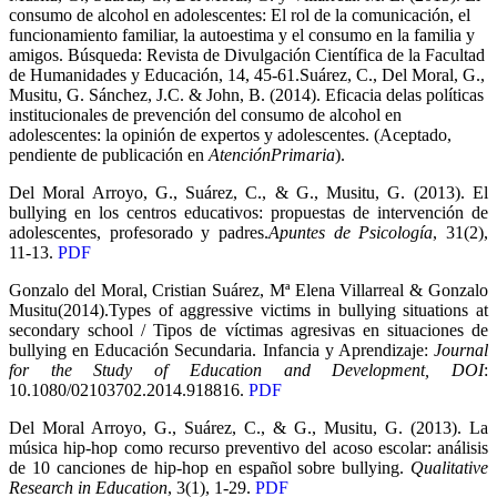
consumo de alcohol en adolescentes: El rol de la comunicación, el
funcionamiento familiar, la autoestima y el consumo en la familia y
amigos. Búsqueda: Revista de Divulgación Científica de la Facultad
de Humanidades y Educación, 14, 45-61.Suárez, C., Del Moral, G.,
Musitu, G. Sánchez, J.C. & John, B. (2014). Eficacia delas políticas
institucionales de prevención del consumo de alcohol en
adolescentes: la opinión de expertos y adolescentes. (Aceptado,
pendiente de publicación en
AtenciónPrimaria
).
Del Moral Arroyo, G., Suárez, C., & G., Musitu, G. (2013). El
bullying en los centros educativos: propuestas de intervención de
adolescentes, profesorado y padres.
Apuntes de Psicología
, 31(2),
11-13.
PDF
Gonzalo del Moral, Cristian Suárez, Mª Elena Villarreal & Gonzalo
Musitu(2014).Types of aggressive victims in bullying situations at
secondary school / Tipos de víctimas agresivas en situaciones de
bullying en Educación Secundaria. Infancia y Aprendizaje:
Journal
for the Study of Education and Development, DOI
:
10.1080/02103702.2014.918816.
PDF
Del Moral Arroyo, G., Suárez, C., & G., Musitu, G. (2013). La
música hip-hop como recurso preventivo del acoso escolar: análisis
de 10 canciones de hip-hop en español sobre bullying.
Qualitative
Research in Education
, 3(1), 1-29.
PDF