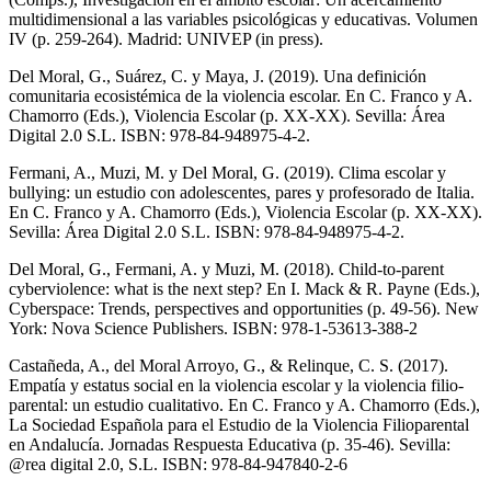
multidimensional a las variables psicológicas y educativas. Volumen
IV (p. 259-264). Madrid: UNIVEP (in press).
Del Moral, G., Suárez, C. y Maya, J. (2019). Una definición
comunitaria ecosistémica de la violencia escolar. En C. Franco y A.
Chamorro (Eds.), Violencia Escolar (p. XX-XX). Sevilla: Área
Digital 2.0 S.L. ISBN: 978-84-948975-4-2.
Fermani, A., Muzi, M. y Del Moral, G. (2019). Clima escolar y
bullying: un estudio con adolescentes, pares y profesorado de Italia.
En C. Franco y A. Chamorro (Eds.), Violencia Escolar (p. XX-XX).
Sevilla: Área Digital 2.0 S.L. ISBN: 978-84-948975-4-2.
Del Moral, G., Fermani, A. y Muzi, M. (2018). Child-to-parent
cyberviolence: what is the next step? En I. Mack & R. Payne (Eds.),
Cyberspace: Trends, perspectives and opportunities (p. 49-56). New
York: Nova Science Publishers. ISBN: 978-1-53613-388-2
Castañeda, A., del Moral Arroyo, G., & Relinque, C. S. (2017).
Empatía y estatus social en la violencia escolar y la violencia filio-
parental: un estudio cualitativo. En C. Franco y A. Chamorro (Eds.),
La Sociedad Española para el Estudio de la Violencia Filioparental
en Andalucía. Jornadas Respuesta Educativa (p. 35-46). Sevilla:
@rea digital 2.0, S.L. ISBN: 978-84-947840-2-6