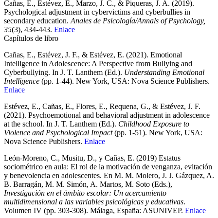
Cañas, E., Estévez, E., Marzo, J. C., & Piqueras, J. A. (2019).
Psychological adjustment in cybervictims and cyberbullies in
secondary education.
Anales de Psicología/Annals of
Psychology,
35
(3), 434-443.
Enlace
Capítulos de libro
Cañas, E., Estévez, J. F., & Estévez, E. (2021). Emotional
Intelligence in Adolescence: A Perspective from Bullying and
Cyberbullying. In J. T. Lanthem (Ed.).
Understanding Emotional
Intelligence
(pp. 1-44). New York, USA: Nova Science Publishers.
Enlace
Estévez, E., Cañas, E., Flores, E., Requena, G., & Estévez, J. F.
(2021). Psychoemotional and behavioral adjustment in adolescence
at the school. In J. T. Lanthem (Ed.).
Childhood Exposure to
Violence and Psychological Impact
(pp. 1-51). New York, USA:
Nova Science Publishers.
Enlace
León-Moreno, C., Musitu, D., y Cañas, E. (2019) Estatus
sociométrico en aula: El rol de la motivación de venganza, evitación
y benevolencia en adolescentes. En M. M. Molero, J. J. Gázquez, A.
B. Barragán, M. M. Simón, A. Martos, M. Soto (Eds.),
Investigación en el ámbito escolar: Un acercamiento
multidimensional a las variables psicológicas y educativas
.
Volumen IV (pp. 303-308). Málaga, España: ASUNIVEP.
Enlace