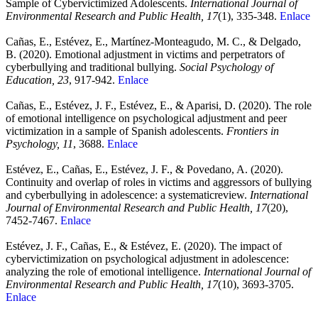
Sample of Cybervictimized Adolescents.
International Journal of
Environmental Research and Public Health, 17
(1), 335-348.
Enlace
Cañas, E., Estévez, E., Martínez-Monteagudo, M. C., & Delgado,
B. (2020). Emotional adjustment in victims and perpetrators of
cyberbullying and traditional bullying.
Social Psychology of
Education, 23
, 917-942.
Enlace
Cañas, E., Estévez, J. F., Estévez, E., & Aparisi, D. (2020). The role
of emotional intelligence on psychological adjustment and peer
victimization in a sample of Spanish adolescents.
Frontiers in
Psychology, 11
, 3688.
Enlace
Estévez, E., Cañas, E., Estévez, J. F., & Povedano, A. (2020).
Continuity and overlap of roles in victims and aggressors of bullying
and cyberbullying in adolescence: a systematicreview.
International
Journal of Environmental Research and Public Health, 17
(20),
7452-7467.
Enlace
Estévez, J. F., Cañas, E., & Estévez, E. (2020). The impact of
cybervictimization on psychological adjustment in adolescence:
analyzing the role of emotional intelligence.
International Journal of
Environmental Research and Public Health, 17
(10), 3693-3705.
Enlace