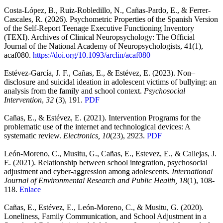
Costa-López, B., Ruiz-Robledillo, N., Cañas-Pardo, E., & Ferrer-
Cascales, R. (2026). Psychometric Properties of the Spanish Version
of the Self-Report Teenage Executive Functioning Inventory
(TEXI). Archives of Clinical Neuropsychology: The Official
Journal of the National Academy of Neuropsychologists, 41(1),
acaf080.
https://doi.org/10.1093/arclin/acaf080
Estévez-García, J. F., Cañas, E., & Estévez, E. (2023).
Non
–
disclosure
and
suicidal
ideation
in
adolescent
victims
of
bullying
: an
analysis from the family and school context.
Psychosocial
Intervention
,
32
(3), 191.
PDF
Cañas, E., & Estévez, E. (2021). Intervention Programs for the
problematic use of the internet and technological devices: A
systematic review.
Electronics, 10
(23), 2923.
PDF
León-Moreno, C., Musitu, G., Cañas, E., Estevez, E., & Callejas, J.
E. (2021). Relationship between school integration, psychosocial
adjustment and cyber-aggression among adolescents.
International
Journal of Environmental Research and Public Health, 18
(1), 108-
118.
Enlace
Cañas, E., Estévez, E., León-Moreno, C., & Musitu, G. (2020).
Loneliness, Family Communication, and School Adjustment in a