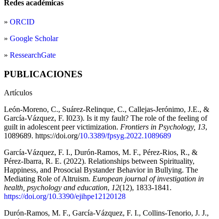
Redes académicas
»
ORCID
»
Google Scholar
»
RessearchGate
PUBLICACIONES
Artículos
León-Moreno, C., Suárez-Relinque, C., Callejas-Jerónimo, J.E., &
García-Vázquez, F. I023). Is it my fault? The role of the feeling of
guilt in adolescent peer victimization.
Frontiers in Psychology, 13
,
1089689. https://doi.org/
10.3389/fpsyg.2022.1089689
García-Vázquez, F. I., Durón-Ramos, M. F., Pérez-Rios, R., &
Pérez-Ibarra, R. E. (2022). Relationships between Spirituality,
Happiness, and Prosocial Bystander Behavior in Bullying. The
Mediating Role of Altruism.
European journal of investigation in
health, psychology and education
,
12
(12), 1833-1841.
https://doi.org/10.3390/ejihpe12120128
Durón-Ramos, M. F., García-Vázquez, F. I., Collins-Tenorio, J. J.,