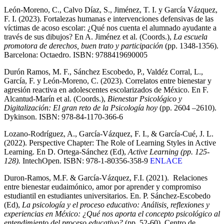
León-Moreno, C., Calvo Díaz, S., Jiménez, T. I. y García Vázquez,
F. I. (2023). Fortalezas humanas e intervenciones defensivas de las
víctimas de acoso escolar: ¿Qué nos cuenta el alumnado ayudante a
través de sus dibujos? En A. Jiménez et al. (Coords.),
La escuela
promotora de derechos, buen trato y participación
(pp. 1348-1356).
Barcelona: Octaedro. ISBN: 9788419690005
Durón Ramos, M. F., Sánchez Escobedo, P., Valdéz Corral, L.,
García, F. y León-Moreno, C. (2023). Correlatos entre bienestar y
agresión reactiva en adolescentes escolarizados de México. En F.
Alcantud-Marín et al. (Coords.),
Bienestar Psicológico y
Digitalización: El gran reto de la Psicología hoy
(pp. 2604 –2610).
Dykinson. ISBN: 978-84-1170-366-6
Lozano-Rodríguez, A., García-Vázquez, F. I., & García-Cué, J. L.
(2022). Perspective Chapter: The Role of Learning Styles in Active
Learning. En D. Ortega-Sánchez (Ed),
Active Learning (pp. 125-
128).
IntechOpen. ISBN: 978-1-80356-358-9
ENLACE
Duron-Ramos, M.F. & García-Vázquez, F.I. (2021). Relaciones
entre bienestar eudaimónico, amor por aprender y compromiso
estudiantil en estudiantes universitarios. En. P. Sánchez-Escobedo
(Ed),
La psicología y el proceso educativo: Análisis, reflexiones y
experiencias en México: ¿Qué nos aporta el concepto psicológico al
entendimiento del proceso educativo?
(pp. 52-60). Centro de