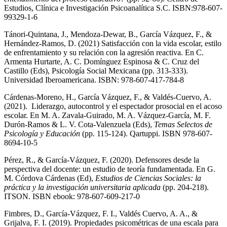
Estudios, Clínica e Investigación Psicoanalítica S.C. ISBN:978-607-
99329-1-6
Tánori-Quintana, J., Mendoza-Dewar, B., García Vázquez, F., &
Hernández-Ramos, D. (2021) Satisfacción con la vida escolar, estilo
de enfrentamiento y su relación con la agresión reactiva. En C.
Armenta Hurtarte, A. C. Domínguez Espinosa & C. Cruz del
Castillo (Eds), Psicología Social Mexicana (pp. 313-333).
Universidad Iberoamericana. ISBN: 978-607-417-784-8
Cárdenas-Moreno, H., García Vázquez, F., & Valdés-Cuervo, A.
(2021). Liderazgo, autocontrol y el espectador prosocial en el acoso
escolar. En M. A. Zavala-Guirado, M. A. Vázquez-García, M. F.
Durón-Ramos & L. V. Cota-Valenzuela (Eds),
Temas Selectos de
Psicología y Educación
(pp. 115-124). Qartuppi. ISBN 978-607-
8694-10-5
Pérez, R., & García-Vázquez, F. (2020). Defensores desde la
perspectiva del docente: un estudio de teoría fundamentada. En G.
M. Córdova Cárdenas (Ed),
Estudios de Ciencias Sociales: la
práctica y la investigación univer­sitaria aplicada
(pp. 204-218).
ITSON. ISBN ebook: 978-607-609-217-0
Fimbres, D., García-Vázquez, F. I., Valdés Cuervo, A. A., &
Grijalva, F. I. (2019). Propiedades psicométricas de una escala para