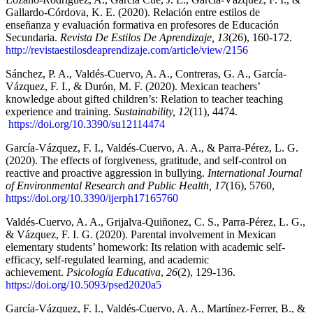
Gallardo-Córdova, K. E. (2020). Relación entre estilos de
enseñanza y evaluación formativa en profesores de Educación
Secundaria.
Revista De Estilos De Aprendizaje, 13
(26), 160-172.
http://revistaestilosdeaprendizaje.com/article/view/2156
Sánchez, P. A., Valdés-Cuervo, A. A., Contreras, G. A., García-
Vázquez, F. I., & Durón, M. F. (2020). Mexican teachers’
knowledge about gifted children’s: Relation to teacher teaching
experience and training.
Sustainability, 12
(11), 4474.
https://doi.org/10.3390/su12114474
García-Vázquez, F. I., Valdés-Cuervo, A. A., & Parra-Pérez, L. G.
(2020). The effects of forgiveness, gratitude, and self-control on
reactive and proactive aggression in bullying.
International Journal
of Environmental Research and Public Health, 17
(16), 5760,
https://doi.org/10.3390/ijerph17165760
Valdés-Cuervo, A. A., Grijalva-Quiñonez, C. S., Parra-Pérez, L. G.,
& Vázquez, F. I. G. (2020). Parental involvement in Mexican
elementary students’ homework: Its relation with academic self-
efficacy, self-regulated learning, and academic
achievement.
Psicología Educativa
,
26
(2), 129-136.
https://doi.org/10.5093/psed2020a5
García-Vázquez, F. I., Valdés-Cuervo, A. A., Martínez-Ferrer, B., &