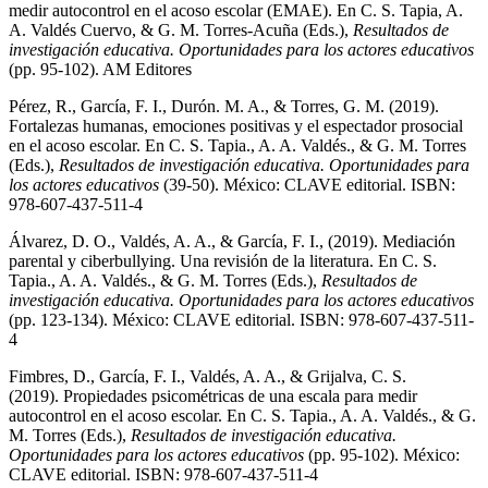
medir autocontrol en el acoso escolar (EMAE). En C. S. Tapia, A.
A. Valdés Cuervo, & G. M. Torres-Acuña (Eds.),
Resultados de
investigación educativa. Oportunidades para los actores educativos
(pp. 95-102). AM Editores
Pérez, R., García, F. I., Durón. M. A., & Torres, G. M. (2019).
Fortalezas humanas, emociones positivas y el espectador prosocial
en el acoso escolar. En C. S. Tapia., A. A. Valdés., & G. M. Torres
(Eds.),
Resultados de investigación educativa. Oportunidades para
los actores
educativos
(39-50). México: CLAVE editorial. ISBN:
978-607-437-511-4
Álvarez, D. O., Valdés, A. A., & García, F. I., (2019). Mediación
parental y ciberbullying. Una revisión de la literatura. En C. S.
Tapia., A. A. Valdés., & G. M. Torres (Eds.),
Resultados de
investigación educativa. Oportunidades para los actores
educativos
(pp. 123-134). México: CLAVE editorial. ISBN: 978-607-437-511-
4
Fimbres, D., García, F. I., Valdés, A. A., & Grijalva, C. S.
(2019). Propiedades psicométricas de una escala para medir
autocontrol en el acoso escolar. En C. S. Tapia., A. A. Valdés., & G.
M. Torres (Eds.),
Resultados de investigación educativa.
Oportunidades para los actores
educativos
(pp. 95-102). México:
CLAVE editorial. ISBN: 978-607-437-511-4