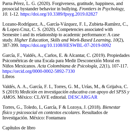
Parra-Pérez, L. G. (2020). Forgiveness, gratitude, happiness, and
prosocial bystander behavior in bullying.
Frontiers in Psychology,
10.
1-12.
https://doi.org/10.3389/fpsyg.2019.02827
Lozano-Rodríguez, A., García-Vázquez, F. I., Zubieta-Ramírez, C.,
& Lopez-Cruz, C. S. (2020). Competencies associated with
Semestre i and its relationship to academic performance: A case
study.
Higher Education, Skills and Work-Based Learning
,
10
(2),
387-399.
https://doi.org/10.1108/HESWBL-07-2019-0092
García, F., Valdés, A., Carlos, E. & Alcantar, C. (2019). Propiedades
Psicométricas de una Escala para Medir Desconexión Moral en
Niños Mexicanos.
Acta Colombiana de Psicología, 22
(1), 107-117.
https://orcid.org/0000-0002-5892-7330
Libros
Valdés, A. A., García, F. I., Torres, G. M., Urías, M., & Grijalva, C.
S (2019)
Medición en investigación educativa con apoyo del SPSS y
AMOS
. México: CLAVE editorial.
DESCARGAR
Torres, G., Toledo, I., García, F & Lozoya, J. (2018).
Bienestar
físico y psicosocial en contextos escolares
. Resultados de
Investigación. México: Fontamara
Capítulos de libro