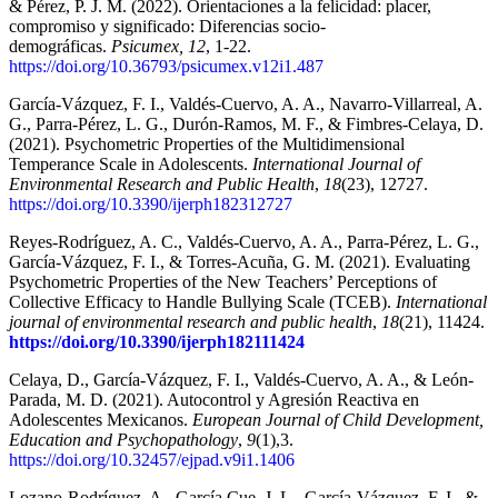
& Pérez, P. J. M. (2022). Orientaciones a la felicidad: placer,
compromiso y significado: Diferencias socio-
demográficas.
Psicumex, 12
, 1-22.
https://doi.org/10.36793/psicumex.v12i1.487
García-Vázquez, F. I., Valdés-Cuervo, A. A., Navarro-Villarreal, A.
G., Parra-Pérez, L. G., Durón-Ramos, M. F., & Fimbres-Celaya, D.
(2021). Psychometric Properties of the Multidimensional
Temperance Scale in Adolescents.
International Journal of
Environmental Research and Public Health
,
18
(23), 12727.
https://doi.org/10.3390/ijerph182312727
Reyes-Rodríguez, A. C., Valdés-Cuervo, A. A., Parra-Pérez, L. G.,
García-Vázquez, F. I., & Torres-Acuña, G. M. (2021). Evaluating
Psychometric Properties of the New Teachers’ Perceptions of
Collective Efficacy to Handle Bullying Scale (TCEB).
International
journal of environmental research and public health
,
18
(21), 11424.
https://doi.org/10.3390/ijerph182111424
Celaya, D., García-Vázquez, F. I., Valdés-Cuervo, A. A., & León-
Parada, M. D. (2021). Autocontrol y Agresión Reactiva en
Adolescentes Mexicanos.
European Journal of Child Development,
Education and Psychopathology
,
9
(1),3.
https://doi.org/10.32457/ejpad.v9i1.1406
Lozano-Rodríguez, A., García Cue, J. L., García-Vázquez, F. I., &