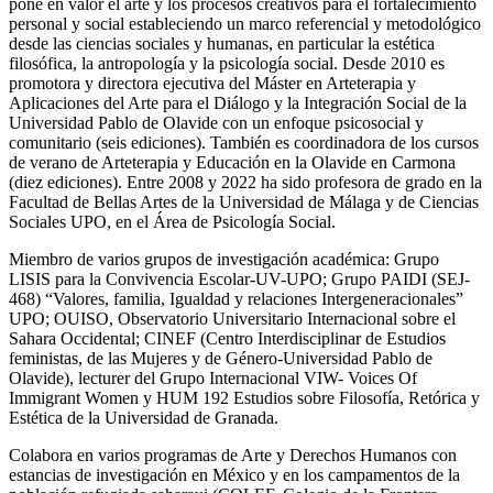
pone en valor el arte y los procesos creativos para el fortalecimiento
personal y social estableciendo un marco referencial y metodológico
desde las ciencias sociales y humanas, en particular la estética
filosófica, la antropología y la psicología social. Desde 2010 es
promotora y directora ejecutiva del Máster en Arteterapia y
Aplicaciones del Arte para el Diálogo y la Integración Social de la
Universidad Pablo de Olavide con un enfoque psicosocial y
comunitario (seis ediciones). También es coordinadora de los cursos
de verano de Arteterapia y Educación en la Olavide en Carmona
(diez ediciones). Entre 2008 y 2022 ha sido profesora de grado en la
Facultad de Bellas Artes de la Universidad de Málaga y de Ciencias
Sociales UPO, en el Área de Psicología Social.
Miembro de varios grupos de investigación académica: Grupo
LISIS para la Convivencia Escolar-UV-UPO; Grupo PAIDI (SEJ-
468) “Valores, familia, Igualdad y relaciones Intergeneracionales”
UPO; OUISO, Observatorio Universitario Internacional sobre el
Sahara Occidental; CINEF (Centro Interdisciplinar de Estudios
feministas, de las Mujeres y de Género-Universidad Pablo de
Olavide), lecturer del Grupo Internacional VIW- Voices Of
Immigrant Women y HUM 192 Estudios sobre Filosofía, Retórica y
Estética de la Universidad de Granada.
Colabora en varios programas de Arte y Derechos Humanos con
estancias de investigación en México y en los campamentos de la