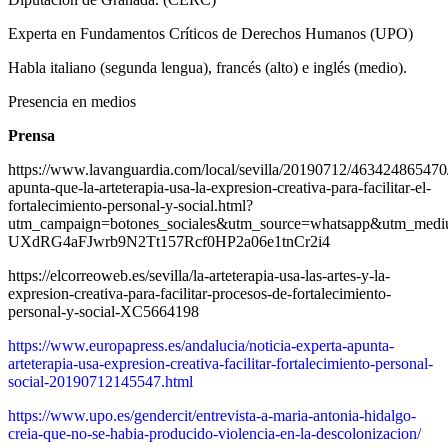
Experta en Fundamentos Críticos de Derechos Humanos (UPO)
Habla italiano (segunda lengua), francés (alto) e inglés (medio).
Presencia en medios
Prensa
https://www.lavanguardia.com/local/sevilla/20190712/463424865470/
apunta-que-la-arteterapia-usa-la-expresion-creativa-para-facilitar-el-
fortalecimiento-personal-y-social.html?
utm_campaign=botones_sociales&utm_source=whatsapp&utm_med
UXdRG4aFJwrb9N2Tt157Rcf0HP2a06e1tnCr2i4
https://elcorreoweb.es/sevilla/la-arteterapia-usa-las-artes-y-la-
expresion-creativa-para-facilitar-procesos-de-fortalecimiento-
personal-y-social-XC5664198
https://www.europapress.es/andalucia/noticia-experta-apunta-
arteterapia-usa-expresion-creativa-facilitar-fortalecimiento-personal-
social-20190712145547.html
https://www.upo.es/gendercit/entrevista-a-maria-antonia-hidalgo-
creia-que-no-se-habia-producido-violencia-en-la-descolonizacion/