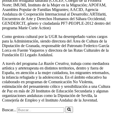
población refugiada saharaui (COLEF, Colegio de la Frontera
Norte; IMUMI, Instituto de la Mujer en la Migración; APOFAM,
Asamblea Popular de Familias Migrantes; AACID, Agencia
Andaluza de Cooperación Internacional al Desarrollo; ARTifariti,
Encuentros de Arte y Derechos Humanos del Sáhara Occidental;
GENDERCIT, género y ciudadanía PF7-PEOPLE-2012 dentro del
programa Marie Curie Action)
Como gestora cultural por la UGR ha desempeñado varios cargos
para la Administración, siendo directora del Área de Cultura de la
Diputación de Granada, responsable del Patronato Federico García
Lorca en Fuente Vaqueros y directora de las Rutas Culturales de la
Fundación El Legado Andalusí.
A través del programa
La Razón Creativa,
trabaja como mediadora
artística y arteterapeuta en distintos territorios, dentro y fuera de
España, en atención a la mujer cuidadora, los migrantes retornados,
la infancia refugiada y la adolescencia. En el ámbito educativo ha
colaborado en programas de Comunicación No Violenta,
estimulación del pensamiento crítico y sensibilización a una Cultura
de Paz en más de 20 Institutos de Educación Secundaria y algunas
organizaciones andaluzas como la Diputación de Sevilla, la
Consejería de Empleo y el Instituto Andaluz de la Juventud.
Buscar...