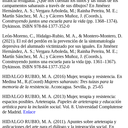
infancia refugiada. ¿Qué nos cuentan los niños y las niñas de los
campamentos saharauis a través de sus dibujos? En Jiménez
Hernández, A. S.; Vergara Arboleda, M.; Rainha Pereira, M. E.;
Martín Sánchez, M. Á.; y Cáceres Muñoz, J. (Coords.),
C
onstruyendo juntos una escuela para la vida
(pp. 1368–1374).
Dykinson. ISBN 978-84-1377-352-0
León-Moreno, C., Hidalgo-Rubio, M. A., & Montero-Montero, D.
(2021). El rol del perdón en la prevención de la sintomatología
depresiva del alumnado victimizado por sus iguales. En Jiménez
Hernández, A. S.; Vergara Arboleda, M.; Rainha Pereira, M. E.;
Martín Sánchez, M. Á.; y Cáceres Muñoz, J. (Coords.),
Construyendo juntos una escuela para la vida (pp. 1361–1367).
Dykinson. ISBN 978-84-1377-352-0
HIDALGO RUBIO, M. A. (2016) Mujer, terapia y resistencia. En
Medina M., R.(Coord)
Mujeres saharauis: Tres tuizas para la
memoria de la resistencia
. Aconcagua. Sevilla, p. 25-65
HIDALGO RUBIO, M. A. (2013) Mujer, terapia y resistencia:
espacios posibles. Arteterapia.
Papeles de arteterapia y educación
artística para la inclusión social
. Vol. 8. Universidad Complutense
de Madrid.
Enlace
HIDALGO RUBIO, M. A. (2011). Apuntes sobre arteterapia y
aplicaciones del arte para el diálogo y la integración social. En