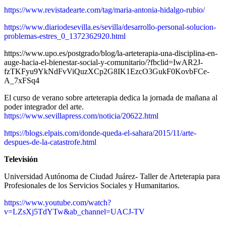
https://www.revistadearte.com/tag/maria-antonia-hidalgo-rubio/
https://www.diariodesevilla.es/sevilla/desarrollo-personal-solucion-
problemas-estres_0_1372362920.html
https://www.upo.es/postgrado/blog/la-arteterapia-una-disciplina-en-
auge-hacia-el-bienestar-social-y-comunitario/?fbclid=IwAR2J-
fzTKFyu9YkNdFvViQuzXCp2G8IK1EzcO3GukF0KovbFCe-
A_7xFSq4
El curso de verano sobre arteterapia dedica la jornada de mañana al
poder integrador del arte.
https://www.sevillapress.com/noticia/20622.html
https://blogs.elpais.com/donde-queda-el-sahara/2015/11/arte-
despues-de-la-catastrofe.html
Televisión
Universidad Autónoma de Ciudad Juárez- Taller de Arteterapia para
Profesionales de los Servicios Sociales y Humanitarios.
https://www.youtube.com/watch?
v=LZsXj5TdYTw&ab_channel=UACJ-TV