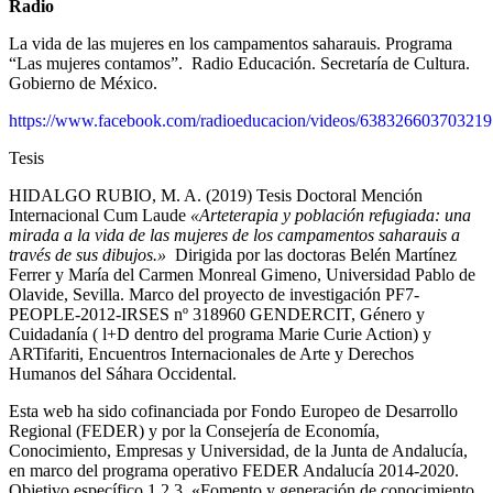
Radio
La vida de las mujeres en los campamentos saharauis. Programa
“Las mujeres contamos”. Radio Educación. Secretaría de Cultura.
Gobierno de México.
https://www.facebook.com/radioeducacion/videos/638326603703219
Tesis
HIDALGO RUBIO, M. A. (2019) Tesis Doctoral Mención
Internacional Cum Laude
«Arteterapia y población refugiada: una
mirada a la vida de las mujeres de los campamentos saharauis a
través de sus dibujos.»
Dirigida por las doctoras Belén Martínez
Ferrer y María del Carmen Monreal Gimeno, Universidad Pablo de
Olavide, Sevilla. Marco del proyecto de investigación PF7-
PEOPLE-2012-IRSES nº 318960 GENDERCIT, Género y
Cuidadanía ( l+D dentro del programa Marie Curie Action) y
ARTifariti, Encuentros Internacionales de Arte y Derechos
Humanos del Sáhara Occidental.
Esta web ha sido cofinanciada por Fondo Europeo de Desarrollo
Regional (FEDER) y por la Consejería de Economía,
Conocimiento, Empresas y Universidad, de la Junta de Andalucía,
en marco del programa operativo FEDER Andalucía 2014-2020.
Objetivo específico 1.2.3. «Fomento y generación de conocimiento